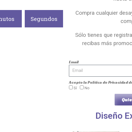
Compra cualquier desay
nutos
Segundos
com
Sólo tienes que registr
recibas más promoc
Email
Acepto la
Política de Privacidad
d
Sí
No
Quie
Diseño Ex