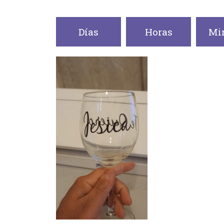
Días
Horas
Mi